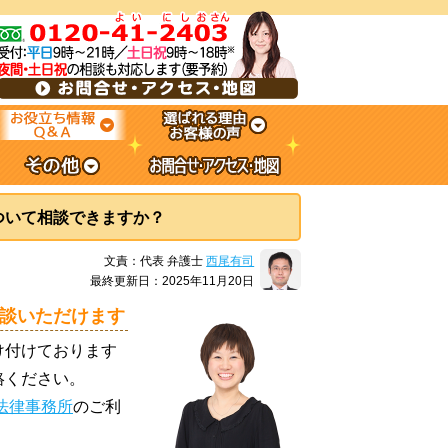
ついて相談できますか？
文責：代表 弁護士
西尾有司
最終更新日：2025年11月20日
談いただけます
け付けております
絡ください。
法律事務所
のご利