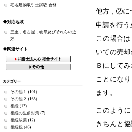
宅地建物取引士試験 合格
他方，②に
◆対応地域
申請を行う
三重，名古屋，岐阜及びそれらの近
この場合は
郊
◆
関連サイト
いての売却
Ｂにしてみ
ことになり
カテゴリー
ます。
その他１
(101)
その他２
(165)
相続
(13)
このように
相続の生前対策
(7)
相続放棄
(12)
きちんと協
相続税
(46)