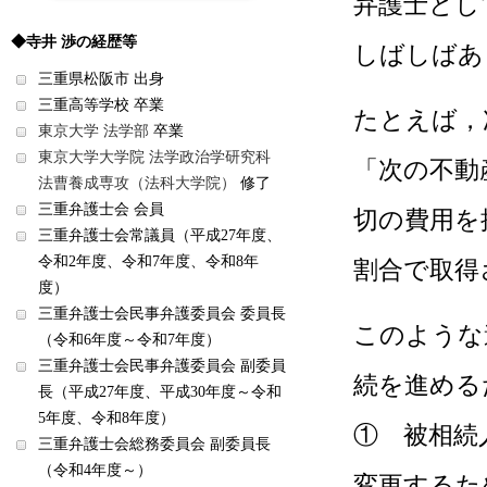
弁護士とし
◆寺井 渉の経歴等
しばしばあ
三重県松阪市 出身
三重高等学校 卒業
たとえば，
東京大学 法学部
卒業
東京大学大学院 法学政治学研究科
「次の不動
法曹養成専攻（法科大学院）
修了
三重弁護士会 会員
切の費用を
三重弁護士会常議員（平成27年度、
令和2年度、令和7年度、令和8年
割合で取得
度）
三重弁護士会民事弁護委員会 委員長
このような
（令和6年度～令和7年度）
三重弁護士会民事弁護委員会 副委員
続を進める
長（平成27年度、平成30年度～令和
5年度、令和8年度）
① 被相続
三重弁護士会総務委員会 副委員長
（令和4年度～）
変更するた