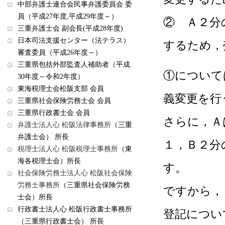
中部弁護士連合会民事弁護委員会 委
員（平成27年度,平成29年度～）
② Ａ２分
三重弁護士会 副会長(平成28年度)
日本司法支援センター（法テラス）
するため，
審査委員（平成26年度～）
三重県包括外部監査人補助者（平成
①について
30年度～令和2年度）
東海税理士会松阪支部 会員
義変更を行
三重県社会保険労務士会 会員
三重県行政書士会 会員
さらに，Ａ
弁護士法人心 松阪法律事務所
（三重
弁護士会） 所長
１，Ｂ２分
税理士法人心 松阪税理士事務所
（東
海各税理士会）所長
す。
社会保険労務士法人心 松阪社会保険
労務士事務所
（三重県社会保険労務
ですから，
士会）所長
行政書士法人心 松阪行政書士事務所
登記につい
（三重県行政書士会） 所長